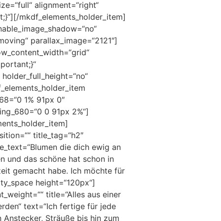
ze=“full“ alignment=“right“
;}“][/mkdf_elements_holder_item]
enable_image_shadow=“no“
moving“ parallax_image=“2121″]
ow_content_width=“grid“
ortant;}“
holder_full_height=“no“
_elements_holder_item
68=“0 1% 91px 0″
ing_680=“0 0 91px 2%“]
ents_holder_item]
tion=““ title_tag=“h2″
ne_text=“Blumen die dich ewig an
en und das schöne hat schon in
eit gemacht habe. Ich möchte für
ty_space height=“120px“]
_weight=““ title=“Alles aus einer
den“ text=“Ich fertige für jede
 Anstecker, Sträuße bis hin zum