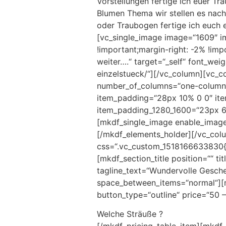
Vorstellungen fertige ich euer Tr
Blumen Thema wir stellen es nac
oder Traubogen fertige ich euch 
[vc_single_image image=“1609″ i
!important;margin-right: -2% !im
weiter….“ target=“_self“ font_wei
einzelstueck/“][/vc_column][vc_c
number_of_columns=“one-column“
item_padding=“28px 10% 0 0″ it
item_padding_1280_1600=“23px 6
[mkdf_single_image enable_image
[/mkdf_elements_holder][/vc_col
css=“.vc_custom_1518166633830{p
[mkdf_section_title position=““ t
tagline_text=“Wundervolle Gesch
space_between_items=“normal“][mk
button_type=“outline“ price=“50 
Welche Sträuße ?