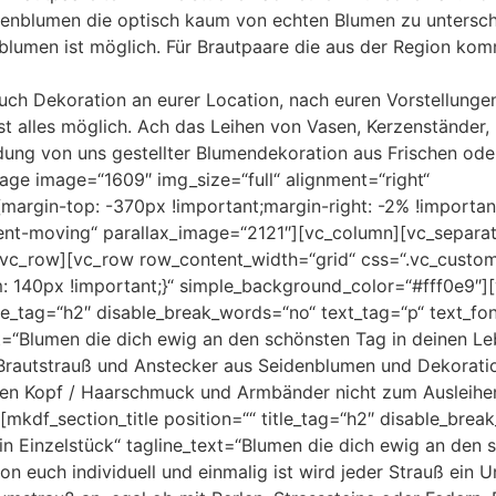
nblumen die optisch kaum von echten Blumen zu untersch
nblumen ist möglich. Für Brautpaare die aus der Region kom
ch Dekoration an eurer Location, nach euren Vorstellunge
ist alles möglich. Ach das Leihen von Vasen, Kerzenständer
ndung von uns gestellter Blumendekoration aus Frischen od
age image=“1609″ img_size=“full“ alignment=“right“
rgin-top: -370px !important;margin-right: -2% !important
ent-moving“ parallax_image=“2121″][vc_column][vc_separat
/vc_row][vc_row row_content_width=“grid“ css=“.vc_cust
 140px !important;}“ simple_background_color=“#fff0e9″][
itle_tag=“h2″ disable_break_words=“no“ text_tag=“p“ text_fon
xt=“Blumen die dich ewig an den schönsten Tag in deinen L
 Brautstrauß und Anstecker aus Seidenblumen und Dekoration
den Kopf / Haarschmuck und Armbänder nicht zum Ausleihen
mkdf_section_title position=““ title_tag=“h2″ disable_brea
ein Einzelstück“ tagline_text=“Blumen die dich ewig an den
on euch individuell und einmalig ist wird jeder Strauß ein