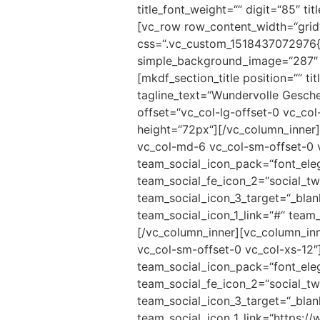
title_font_weight=““ digit=“85″ ti
[vc_row row_content_width=“grid
css=“.vc_custom_1518437072976{p
simple_background_image=“287″ s
[mkdf_section_title position=““ t
tagline_text=“Wundervolle Gesch
offset=“vc_col-lg-offset-0 vc_co
height=“72px“][/vc_column_inner]
vc_col-md-6 vc_col-sm-offset-0 
team_social_icon_pack=“font_eleg
team_social_fe_icon_2=“social_twi
team_social_icon_3_target=“_bla
team_social_icon_1_link=“#“ team
[/vc_column_inner][vc_column_inn
vc_col-sm-offset-0 vc_col-xs-12
team_social_icon_pack=“font_eleg
team_social_fe_icon_2=“social_twi
team_social_icon_3_target=“_bla
team_social_icon_1_link=“https:/