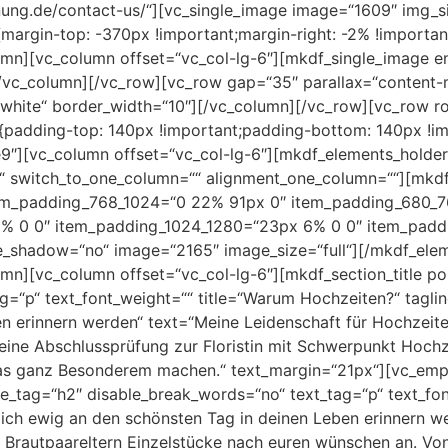
anung.de/contact-us/“][vc_single_image image=“1609″ img_si
rgin-top: -370px !important;margin-right: -2% !important
umn][vc_column offset=“vc_col-lg-6″][mkdf_single_image 
[/vc_column][/vc_row][vc_row gap=“35″ parallax=“content-
“white“ border_width=“10″][/vc_column][/vc_row][vc_row r
adding-top: 140px !important;padding-bottom: 140px !imp
″][vc_column offset=“vc_col-lg-6″][mkdf_elements_holder 
 switch_to_one_column=““ alignment_one_column=““][mkdf
em_padding_768_1024=“0 22% 91px 0″ item_padding_680_7
% 0 0″ item_padding_1024_1280=“23px 6% 0 0″ item_padd
_shadow=“no“ image=“2165″ image_size=“full“][/mkdf_elem
n][vc_column offset=“vc_col-lg-6″][mkdf_section_title posi
g=“p“ text_font_weight=““ title=“Warum Hochzeiten?“ tagli
n erinnern werden“ text=“Meine Leidenschaft für Hochzeit
eine Abschlussprüfung zur Floristin mit Schwerpunkt Hochz
was ganz Besonderem machen.“ text_margin=“21px“][vc_emp
tle_tag=“h2″ disable_break_words=“no“ text_tag=“p“ text_font
ich ewig an den schönsten Tag in deinen Leben erinnern wer
 Brautpaareltern Einzelstücke nach euren wünschen an. Von