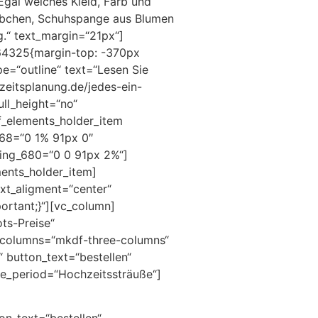
 Egal welches Kleid, Farb und
rbchen, Schuhspange aus Blumen
g.“ text_margin=“21px“]
064325{margin-top: -370px
e=“outline“ text=“Lesen Sie
hzeitsplanung.de/jedes-ein-
ll_height=“no“
_elements_holder_item
68=“0 1% 91px 0″
ing_680=“0 0 91px 2%“]
ents_holder_item]
xt_aligment=“center“
ortant;}“][vc_column]
ots-Preise“
e columns=“mkdf-three-columns“
 button_text=“bestellen“
ce_period=“Hochzeitssträuße“]