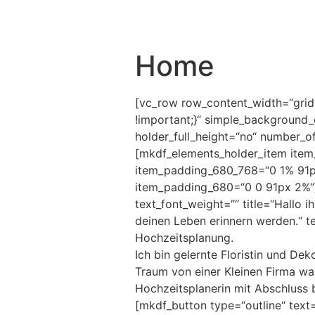
Zum Inhalt springen
Home
[vc_row row_content_width=“grid
!important;}“ simple_background_
holder_full_height=“no“ number_
[mkdf_elements_holder_item ite
item_padding_680_768=“0 1% 91p
item_padding_680=“0 0 91px 2%“][
text_font_weight=““ title=“Hallo 
deinen Leben erinnern werden.“ t
Hochzeitsplanung.
Ich bin gelernte Floristin und De
Traum von einer Kleinen Firma wa
Hochzeitsplanerin mit Abschluss
[mkdf_button type=“outline“ text=