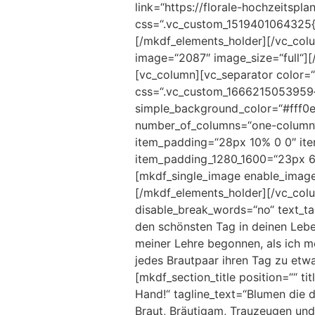
link=“https://florale-hochzeitspl
css=“.vc_custom_1519401064325{ma
[/mkdf_elements_holder][/vc_col
image=“2087″ image_size=“full“]
[vc_column][vc_separator color=
css=“.vc_custom_1666215053959{p
simple_background_color=“#fff0e9
number_of_columns=“one-column“
item_padding=“28px 10% 0 0″ it
item_padding_1280_1600=“23px 6
[mkdf_single_image enable_image
[/mkdf_elements_holder][/vc_colum
disable_break_words=“no“ text_ta
den schönsten Tag in deinen Lebe
meiner Lehre begonnen, als ich m
jedes Brautpaar ihren Tag zu et
[mkdf_section_title position=““ ti
Hand!“ tagline_text=“Blumen die d
Braut, Bräutigam, Trauzeugen und