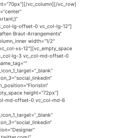
eight=“70px“][/vc_column][/vc_row]
=“center“
rtant;}“
ol-lg-offset-0 vc_col-lg-12″]
haften Braut-Arrangements“
lumn_inner width=“1/2″
 vc_col-xs-12″][vc_empty_space
c_col-lg-3 vc_col-md-offset-0
name_tag=““
icon_1_target=“_blank“
on_3=“social_linkedin“
position=“Floristin“
mpty_space height=“72px“]
col-md-offset-0 vc_col-md-6
icon_1_target=“_blank“
on_3=“social_linkedin“
ion=“Designer“
twitter.com/“