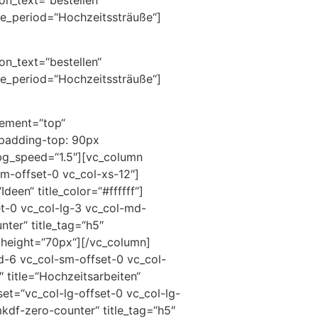
on_text=“bestellen“
ce_period=“Hochzeitssträuße“]
on_text=“bestellen“
ce_period=“Hochzeitssträuße“]
cement=“top“
{padding-top: 90px
_bg_speed=“1.5″][vc_column
sm-offset-0 vc_col-xs-12″]
deen“ title_color=“#ffffff“]
t-0 vc_col-lg-3 vc_col-md-
ter“ title_tag=“h5″
ce height=“70px“][/vc_column]
d-6 vc_col-sm-offset-0 vc_col-
 title=“Hochzeitsarbeiten“
et=“vc_col-lg-offset-0 vc_col-lg-
df-zero-counter“ title_tag=“h5″