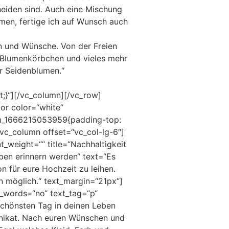
eiden sind. Auch eine Mischung
men, fertige ich auf Wunsch auch
n und Wünsche. Von der Freien
, Blumenkörbchen und vieles mehr
er Seidenblumen.“
;}“][/vc_column][/vc_row]
or color=“white“
om_1666215053959{padding-top:
vc_column offset=“vc_col-lg-6″]
t_weight=““ title=“Nachhaltigkeit
eben erinnern werden“ text=“Es
 für eure Hochzeit zu leihen.
 möglich.“ text_margin=“21px“]
k_words=“no“ text_tag=“p“
 schönsten Tag in deinen Leben
 Unikat. Nach euren Wünschen und