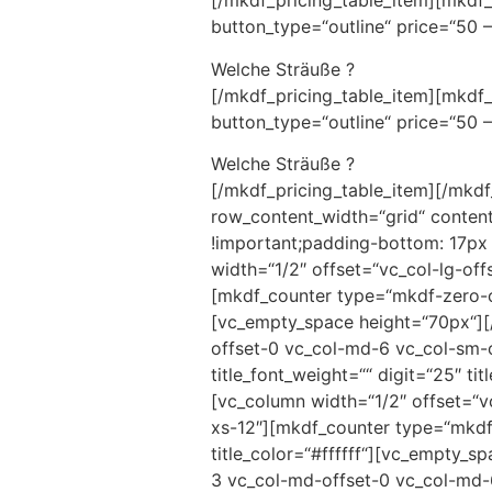
[/mkdf_pricing_table_item][mkdf_p
button_type=“outline“ price=“50 
Welche Sträuße ?
[/mkdf_pricing_table_item][mkdf_p
button_type=“outline“ price=“50 
Welche Sträuße ?
[/mkdf_pricing_table_item][/mkd
row_content_width=“grid“ conten
!important;padding-bottom: 17px
width=“1/2″ offset=“vc_col-lg-of
[mkdf_counter type=“mkdf-zero-coun
[vc_empty_space height=“70px“][/
offset-0 vc_col-md-6 vc_col-sm-o
title_font_weight=““ digit=“25″ ti
[vc_column width=“1/2″ offset=“v
xs-12″][mkdf_counter type=“mkdf-z
title_color=“#ffffff“][vc_empty_s
3 vc_col-md-offset-0 vc_col-md-6