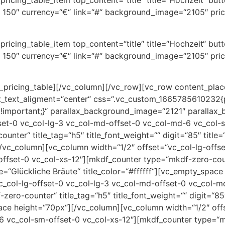
ricing_table_item top_content=“title“ title=“Hochzeit“ butt
– 150″ currency=“€“ link=“#“ background_image=“2105″ pri
ricing_table_item top_content=“title“ title=“Hochzeit“ butt
– 150″ currency=“€“ link=“#“ background_image=“2105″ pri
f_pricing_table][/vc_column][/vc_row][vc_row content_pla
t_text_aligment=“center“ css=“.vc_custom_1665785610232
 !important;}“ parallax_background_image=“2121″ parallax
fset-0 vc_col-lg-3 vc_col-md-offset-0 vc_col-md-6 vc_col-
ter“ title_tag=“h5″ title_font_weight=““ digit=“85″ title=“I
vc_column][vc_column width=“1/2″ offset=“vc_col-lg-offse
ffset-0 vc_col-xs-12″][mkdf_counter type=“mkdf-zero-coun
tle=“Glückliche Bräute“ title_color=“#ffffff“][vc_empty_spa
c_col-lg-offset-0 vc_col-lg-3 vc_col-md-offset-0 vc_col-m
ero-counter“ title_tag=“h5″ title_font_weight=““ digit=“85″
pace height=“70px“][/vc_column][vc_column width=“1/2″ offs
 vc_col-sm-offset-0 vc_col-xs-12″][mkdf_counter type=“mk