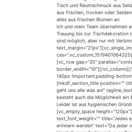
Tisch und Raumschmuck aus Seide
aus frischen, trocken oder Seide
alles aus frischen Blumen an.
Ich und mein Team übernehmen au
Trauung bis zur Tischdekoration 
sind möglich, aber nur mit Verbi
text_margin=“21px“][vc_single_im
css=“.vc_custom_1519401064325{ma
[vc_row gap=“35″ parallax=“cont
border_width=“10″][/vc_column][
140px !important;padding-bottom:
[mkdf_section_title position=““ t
geht uns alle was an!“ tagline_te
besteht auch die Möglichkeit ein
Leider ist aus hygienischen Grün
[vc_empty_space height=“120px“][
text_font_weight=““ title=“Jedes 
erinnern werden“ text=“Da jeder v