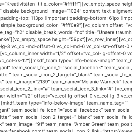
tle=“Kreativitäten“ title_color=“#ffffff“][vc_empty_space h
“ disable_background_image=“1024″ content_text_aligment
adding-top: 113px !important;padding-bottom: 61px !impo
imple_background_color=“#fff0e9″][vc_column offset=“vc_c
itle_tag=“h2″ disable_break_words=“no“ title=“Unsere traum
enke“][vc_empty_space height=“59px“][vc_row_inner][vc_co
l-lg-3 vc_col-md-offset-0 vc_col-md-6 vc_col-sm-offset-0
[vc_column_inner width=“1/2″ offset=“vc_col-lg-offset-0 v
vc_col-xs-12″][mkdf_team type=“info-below-image“ team_
ant“ team_social_fe_icon_1=“social_facebook“ team_social_
tter“ team_social_icon_2_target=“_blank“ team_social_fe_ic
nk“ team_image=“2139″ team_name=“Melanie Warneck“ team_
_social_icon_2_link=“#“ team_social_icon_3_link=“#“][vc_e
er width=“1/2″ offset=“vc_col-lg-offset-0 vc_col-lg-3 vc_
″][mkdf_team type=“info-below-image“ team_name_tag=““
ant“ team_social_fe_icon_1=“social_facebook“ team_social_
tter“ team_social_icon_2_target=“_blank“ team_social_fe_ic
nk“ team_image=“91″ team_name=“Amber Green“ team_posit
/www.facebook.com/“ team_social_icon_2_link=“https://www.