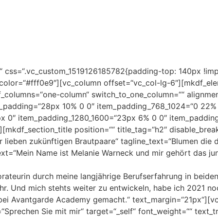
“ css=“.vc_custom_1519126185782{padding-top: 140px !im
color=“#fff0e9″][vc_column offset=“vc_col-lg-6″][mkdf_el
of_columns=“one-column“ switch_to_one_column=““ alignme
m_padding=“28px 10% 0 0″ item_padding_768_1024=“0 22%
x 0″ item_padding_1280_1600=“23px 6% 0 0″ item_paddin
mkdf_section_title position=““ title_tag=“h2″ disable_bre
ihr lieben zukünftigen Brautpaare“ tagline_text=“Blumen die
ext=“Mein Name ist Melanie Warneck und mir gehört das ju
korateurin durch meine langjährige Berufserfahrung in beid
hr. Und mich stehts weiter zu entwickeln, habe ich 2021 no
 bei Avantgarde Academy gemacht.“ text_margin=“21px“][v
“Sprechen Sie mit mir“ target=“_self“ font_weight=““ text