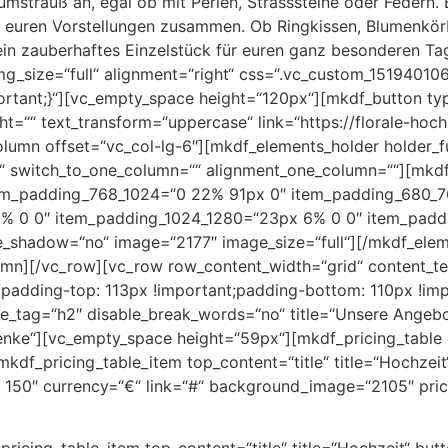
aumstrauß an, egal ob mit Perlen, Strasssteine oder Federn.
h euren Vorstellungen zusammen. Ob Ringkissen, Blumenkö
ein zauberhaftes Einzelstück für euren ganz besonderen Ta
mg_size=“full“ alignment=“right“ css=“.vc_custom_1519401
portant;}“][vc_empty_space height=“120px“][mkdf_button typ
ght=““ text_transform=“uppercase“ link=“https://florale-hoc
olumn offset=“vc_col-lg-6″][mkdf_elements_holder holder_fu
 switch_to_one_column=““ alignment_one_column=““][mkdf
em_padding_768_1024=“0 22% 91px 0″ item_padding_680_7
% 0 0″ item_padding_1024_1280=“23px 6% 0 0″ item_padd
_shadow=“no“ image=“2177″ image_size=“full“][/mkdf_elem
umn][/vc_row][vc_row row_content_width=“grid“ content_te
adding-top: 113px !important;padding-bottom: 110px !imp
itle_tag=“h2″ disable_break_words=“no“ title=“Unsere Angeb
enke“][vc_empty_space height=“59px“][mkdf_pricing_tabl
df_pricing_table_item top_content=“title“ title=“Hochzeit“
– 150″ currency=“€“ link=“#“ background_image=“2105″ pri