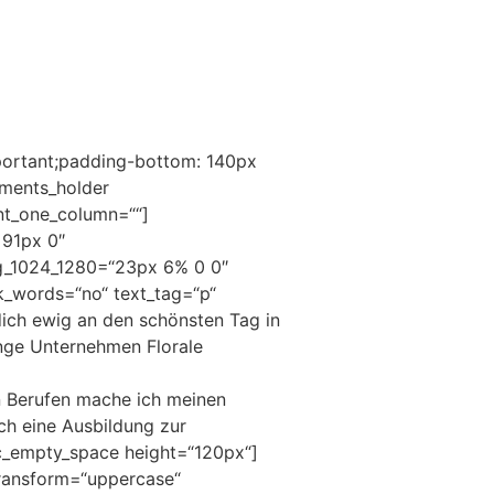
portant;padding-bottom: 140px
ements_holder
nt_one_column=““]
 91px 0″
g_1024_1280=“23px 6% 0 0″
ak_words=“no“ text_tag=“p“
 dich ewig an den schönsten Tag in
nge Unternehmen Florale
en Berufen mache ich meinen
ch eine Ausbildung zur
c_empty_space height=“120px“]
_transform=“uppercase“